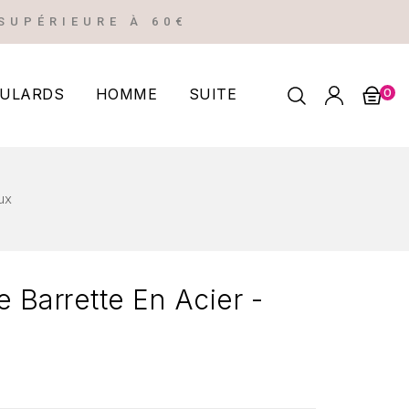
SUPÉRIEURE À 60€
ULARDS
HOMME
SUITE
0
S PENDANTES
ux
 Barrette En Acier -