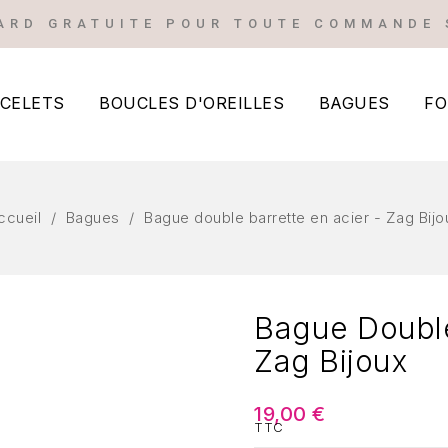
ARD GRATUITE POUR TOUTE COMMANDE 
CELETS
BOUCLES D'OREILLES
BAGUES
FO
BOUCLES D'OREILLE
ccueil
Bagues
Bague double barrette en acier - Zag Bijo
Bague Double
Zag Bijoux
19,00 €
TTC