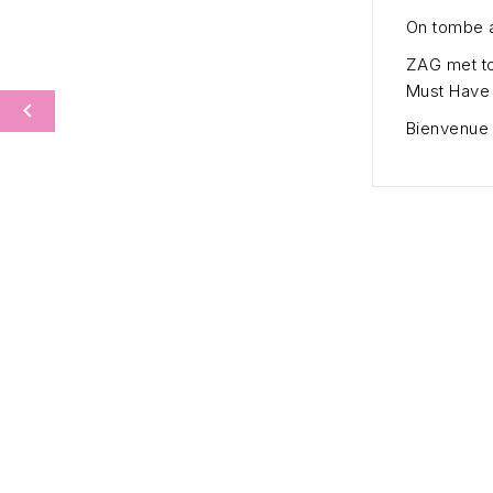
On tombe a
ZAG met to
Must Have

Bienvenue 