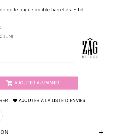
vec cette bague double barrettes. Effet
x
-00UNI

AJOUTER AU PANIER
RER
AJOUTER À LA LISTE D'ENVIES

ION